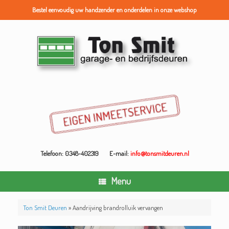
Bestel eenvoudig uw handzender en onderdelen in onze webshop
Ga
naar
de
inhoud
Telefoon: 0348-402319
E-mail:
info@tonsmitdeuren.nl
Menu
Ton Smit Deuren
»
Aandrijving brandrolluik vervangen