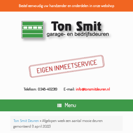
Bestel eenvoudig uw handzender en onderdelen in onze webshop
Ga
naar
de
inhoud
Telefoon: 0348-402319
E-mail:
info@tonsmitdeuren.nl
Menu
Ton Smit Deuren
»
Afgelopen week een aantal mooie deuren
gemonteerd (1 april 2022)