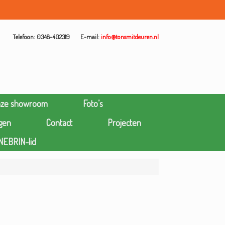
Telefoon: 0348-402319
E-mail:
info@tonsmitdeuren.nl
nze showroom
Foto’s
gen
Contact
Projecten
NEBRIN-lid