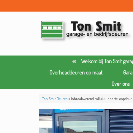
Ga
naar
de
inhoud
Welkom bij Ton Smit gara
Overheaddeuren op maat
Gara
Over ons
Ton Smit Deuren
»
Inbraakwerend rolluik + aparte loopdeur