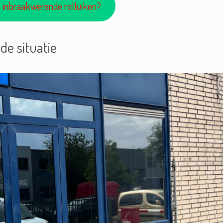
n inbraakwerende rolluiken?
de situatie