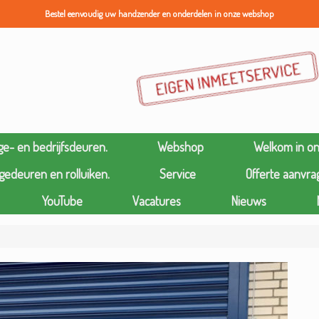
Bestel eenvoudig uw handzender en onderdelen in onze webshop
ge- en bedrijfsdeuren.
Webshop
Welkom in o
gedeuren en rolluiken.
Service
Offerte aanvra
YouTube
Vacatures
Nieuws