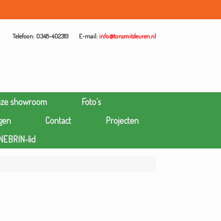
Telefoon: 0348-402319
E-mail:
info@tonsmitdeuren.nl
nze showroom
Foto’s
gen
Contact
Projecten
NEBRIN-lid