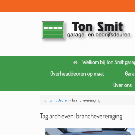
Ga
naar
de
inhoud
Welkom bij Ton Smit gara
Overheaddeuren op maat
Gara
Over ons
Ton Smit Deuren
»
branchevereniging
Tag archieven:
branchevereniging