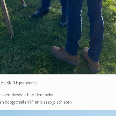
 NEBRIN bijeenkomst
haven Biesbosch te Drimmelen.
n boogschieten🏹 en blaaspijp schieten.