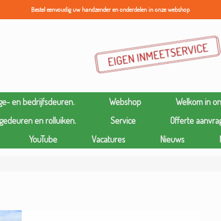
Bestel eenvoudig uw handzender en onderdelen in onze webshop
ge- en bedrijfsdeuren.
Webshop
Welkom in o
gedeuren en rolluiken.
Service
Offerte aanvra
YouTube
Vacatures
Nieuws