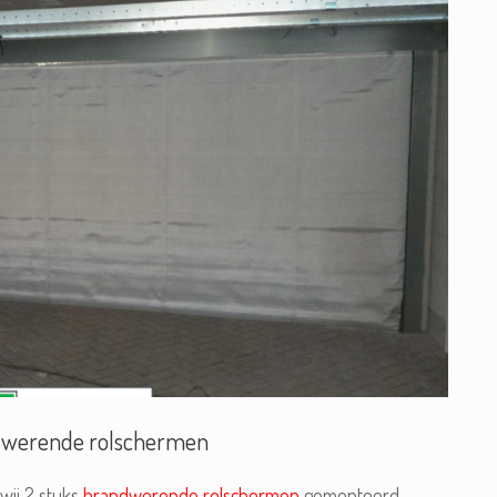
werende rolschermen
ij 2 stuks
brandwerende rolschermen
gemonteerd