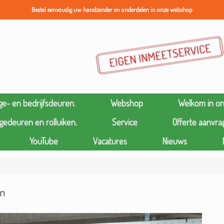
Bestel eenvoudig uw handzender en onderdelen in onze webshop
ge- en bedrijfsdeuren.
Webshop
Welkom in o
gedeuren en rolluiken.
Service
Offerte aanvra
YouTube
Vacatures
Nieuws
rm