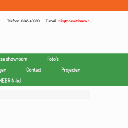
Telefoon: 0348-402319
E-mail:
info@tonsmitdeuren.nl
nze showroom
Foto’s
gen
Contact
Projecten
NEBRIN-lid