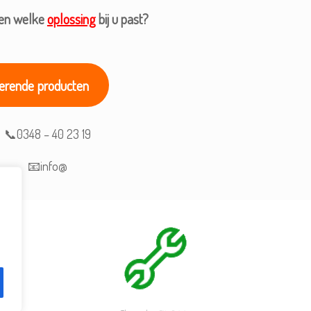
ten welke
oplossing
bij u past?
werende producten
📞0348 – 40 23 19
📧info@