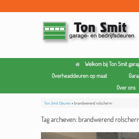
Ga
naar
de
inhoud
Welkom bij Ton Smit gara
Overheaddeuren op maat
Gara
Over ons
Ton Smit Deuren
»
brandwerend rolscherm
Tag archieven:
brandwerend rolsche