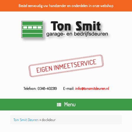
Bestel eenvoudig uw handzender en onderdelen in onze webshop
Ga
naar
de
inhoud
Telefoon: 0348-402319
E-mail:
info@tonsmitdeuren.nl
Menu
Ton Smit Deuren
»
dockdeur