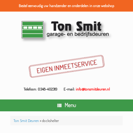
Bestel eenvoudig uw handzender en onderdelen in onze webshop
Ga
naar
de
inhoud
Telefoon: 0348-402319
E-mail:
info@tonsmitdeuren.nl
Menu
Ton Smit Deuren
»
dockshelter