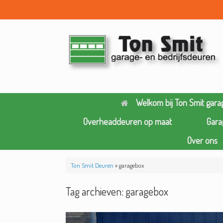
Ga
naar
de
inhoud
Welkom bij Ton Smit gara
Overheaddeuren op maat
Gara
Over ons
Ton Smit Deuren
»
garagebox
Tag archieven:
garagebox