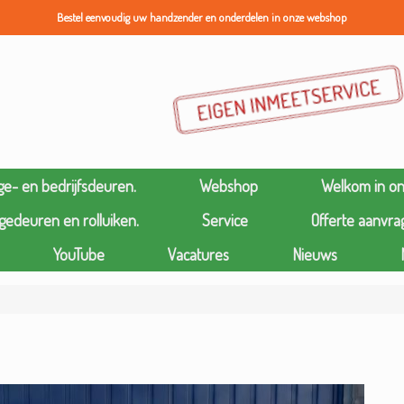
Bestel eenvoudig uw handzender en onderdelen in onze webshop
ge- en bedrijfsdeuren.
Webshop
Welkom in o
gedeuren en rolluiken.
Service
Offerte aanvra
YouTube
Vacatures
Nieuws