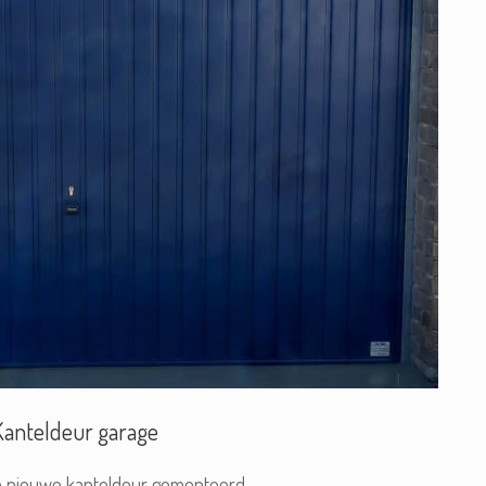
Kanteldeur garage
n nieuwe kanteldeur gemonteerd