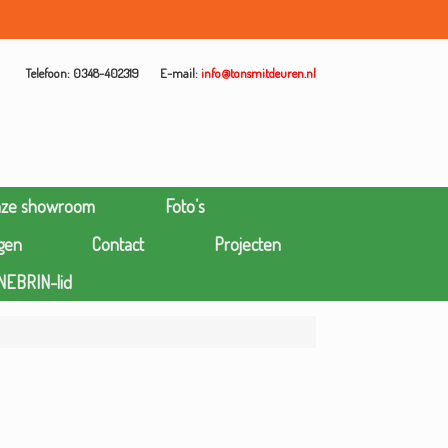
Telefoon: 0348-402319
E-mail:
info@tonsmitdeuren.nl
nze showroom
Foto’s
gen
Contact
Projecten
NEBRIN-lid