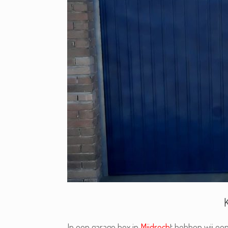
In een garage box in
Mijdrech
t hebben wij ee