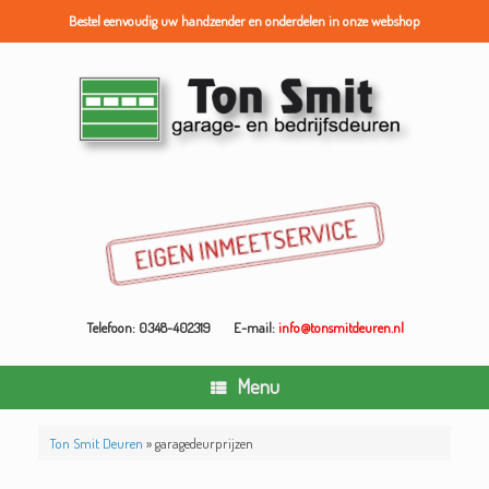
Bestel eenvoudig uw handzender en onderdelen in onze webshop
Ga
naar
de
inhoud
Telefoon: 0348-402319
E-mail:
info@tonsmitdeuren.nl
Menu
Ton Smit Deuren
»
garagedeurprijzen