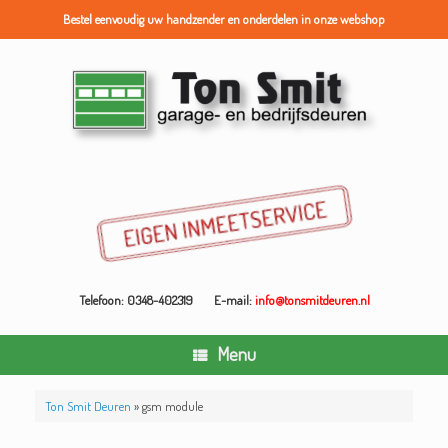
Bestel eenvoudig uw handzender en onderdelen in onze webshop
Ga
naar
de
inhoud
Telefoon: 0348-402319
E-mail:
info@tonsmitdeuren.nl
Menu
Ton Smit Deuren
»
gsm module