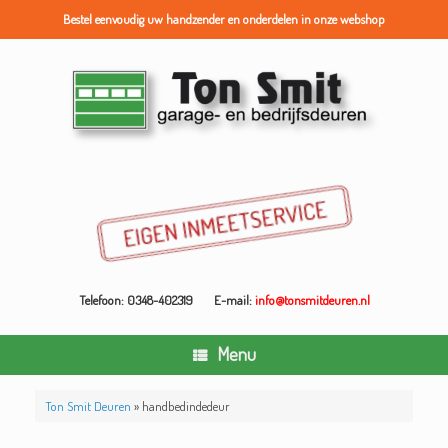
Bestel eenvoudig uw handzender en onderdelen in onze webshop
Ga
naar
de
inhoud
Telefoon: 0348-402319
E-mail:
info@tonsmitdeuren.nl
Menu
Ton Smit Deuren
»
handbedindedeur