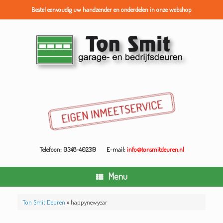
Bestel eenvoudig uw handzender en onderdelen in onze webshop
Ga
naar
de
inhoud
Telefoon: 0348-402319
E-mail:
info@tonsmitdeuren.nl
Menu
Ton Smit Deuren
»
happynewyear