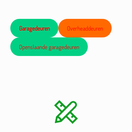
Garagedeuren
Overheaddeuren
Openslaande garagedeuren