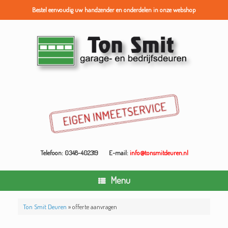
Bestel eenvoudig uw handzender en onderdelen in onze webshop
Ga
naar
de
inhoud
Telefoon: 0348-402319
E-mail:
info@tonsmitdeuren.nl
Menu
Ton Smit Deuren
»
offerte aanvragen