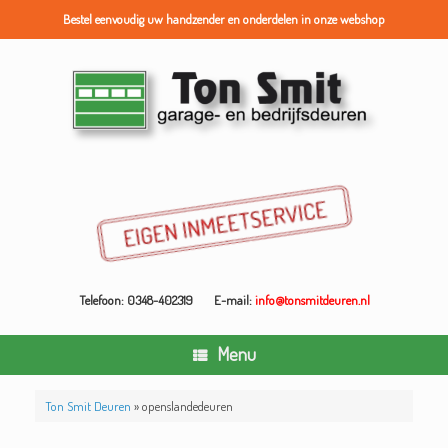
Bestel eenvoudig uw handzender en onderdelen in onze webshop
Ga
naar
de
inhoud
Telefoon: 0348-402319
E-mail:
info@tonsmitdeuren.nl
Menu
Ton Smit Deuren
»
openslandedeuren