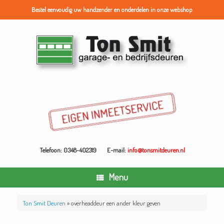
Bestel eenvoudig uw handzender en onderdelen in onze webshop
Ga
naar
de
inhoud
Telefoon: 0348-402319
E-mail:
info@tonsmitdeuren.nl
Menu
Ton Smit Deuren
»
overheaddeur een ander kleur geven