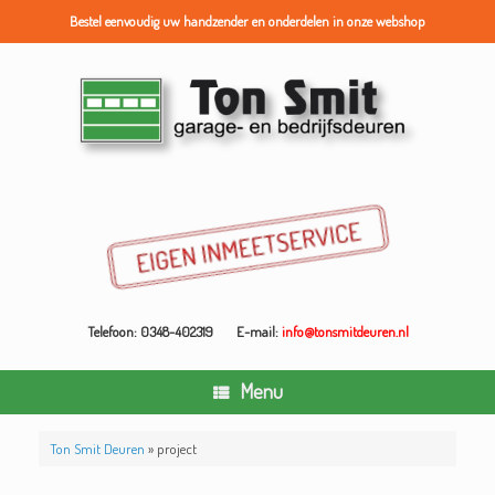
Bestel eenvoudig uw handzender en onderdelen in onze webshop
Ga
naar
de
inhoud
Telefoon: 0348-402319
E-mail:
info@tonsmitdeuren.nl
Menu
Ton Smit Deuren
»
project