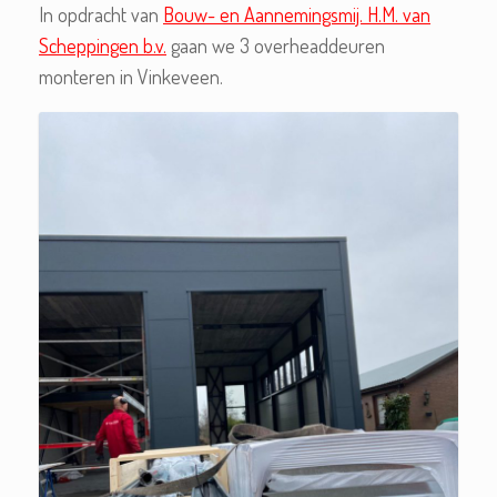
In opdracht van
Bouw- en Aannemingsmij. H.M. van
Scheppingen b.v.
gaan we 3 overheaddeuren
monteren in Vinkeveen.