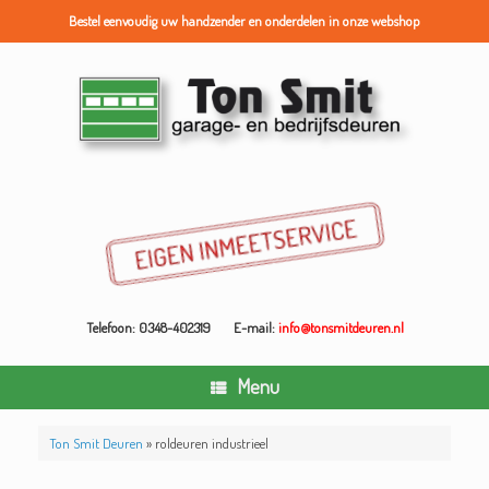
Bestel eenvoudig uw handzender en onderdelen in onze webshop
Ga
naar
de
inhoud
Telefoon: 0348-402319
E-mail:
info@tonsmitdeuren.nl
Menu
Ton Smit Deuren
»
roldeuren industrieel