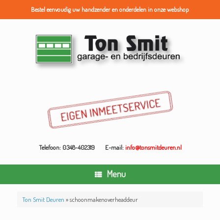
Bestel eenvoudig uw handzender en onderdelen in onze webshop
Ga
naar
de
inhoud
Telefoon: 0348-402319
E-mail:
info@tonsmitdeuren.nl
Menu
Ton Smit Deuren
»
schoonmakenoverheaddeur