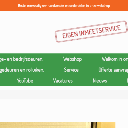
Bestel eenvoudig uw handzender en onderdelen in onze webshop
ge- en bedrijfsdeuren.
Webshop
Welkom in o
gedeuren en rolluiken.
Service
Offerte aanvra
YouTube
Vacatures
Nieuws