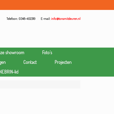
Telefoon: 0348-402319
E-mail:
info@tonsmitdeuren.nl
nze showroom
Foto’s
gen
Contact
Projecten
NEBRIN-lid