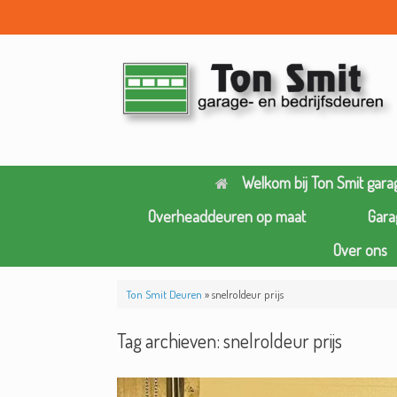
Ga
naar
de
inhoud
Welkom bij Ton Smit gara
Overheaddeuren op maat
Gara
Over ons
Ton Smit Deuren
»
snelroldeur prijs
Tag archieven:
snelroldeur prijs