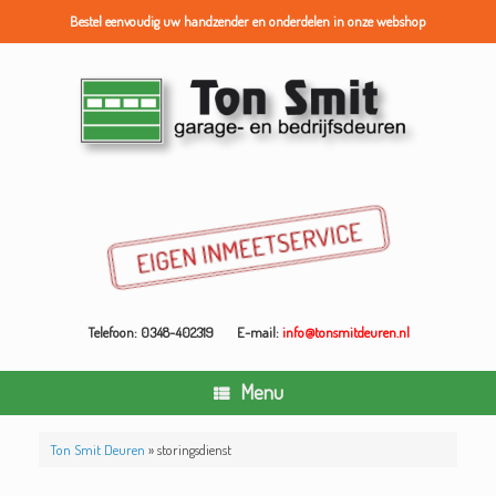
Bestel eenvoudig uw handzender en onderdelen in onze webshop
Ga
naar
de
inhoud
Telefoon: 0348-402319
E-mail:
info@tonsmitdeuren.nl
Menu
Ton Smit Deuren
»
storingsdienst