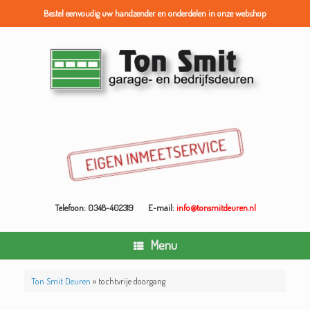
Bestel eenvoudig uw handzender en onderdelen in onze webshop
Ga
naar
de
inhoud
Telefoon: 0348-402319
E-mail:
info@tonsmitdeuren.nl
Menu
Ton Smit Deuren
»
tochtvrije doorgang