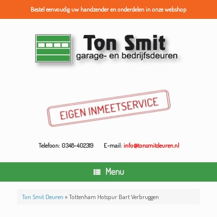
Bestel eenvoudig uw handzender en onderdelen in onze webshop
Ga
naar
de
inhoud
Telefoon: 0348-402319
E-mail:
info@tonsmitdeuren.nl
Menu
Ton Smit Deuren
»
Tottenham Hotspur Bart Verbruggen