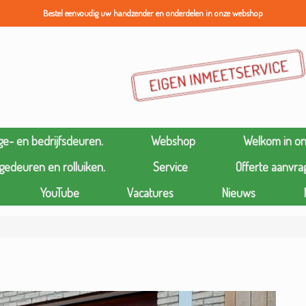
Bestel eenvoudig uw handzender en onderdelen in onze webshop
ge- en bedrijfsdeuren.
Webshop
Welkom in o
gedeuren en rolluiken.
Service
Offerte aanvra
YouTube
Vacatures
Nieuws