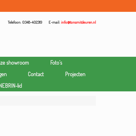
Telefoon: 0348-402319
E-mail:
info@tonsmitdeuren.nl
nze showroom
Foto’s
gen
Contact
Projecten
NEBRIN-lid