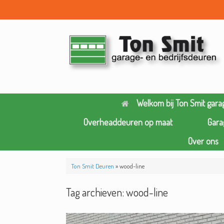
Ga
naar
de
inhoud
Welkom bij Ton Smit gara
Overheaddeuren op maat
Gara
Over ons
Ton Smit Deuren
»
wood-line
Tag archieven:
wood-line