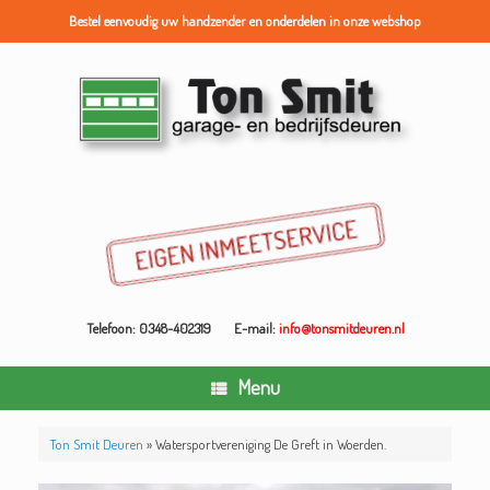
Bestel eenvoudig uw handzender en onderdelen in onze webshop
Ga
naar
de
inhoud
Telefoon: 0348-402319
E-mail:
info@tonsmitdeuren.nl
Menu
Ton Smit Deuren
»
Watersportvereniging De Greft in Woerden.