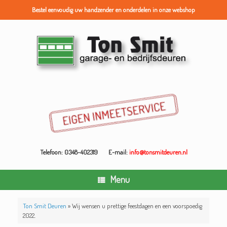
Bestel eenvoudig uw handzender en onderdelen in onze webshop
Ga
naar
de
inhoud
Telefoon: 0348-402319
E-mail:
info@tonsmitdeuren.nl
Menu
Ton Smit Deuren
»
Wij wensen u prettige feestdagen en een voorspoedig
2022.